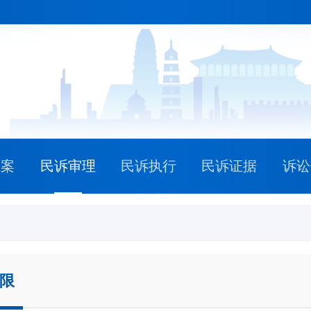
立案
民诉审理
民诉执行
民诉证据
诉讼
限