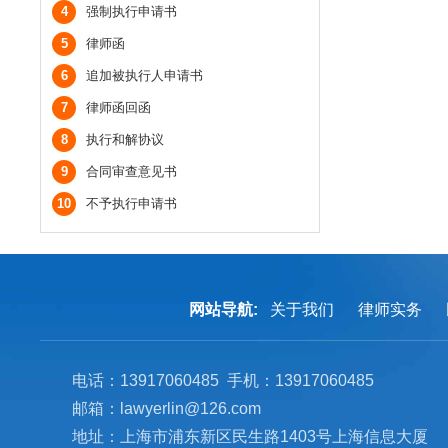
4
强制执行申请书
5
律师函
6
追加被执行人申请书
7
律师函回函
8
执行和解协议
9
合同审查意见书
10
不予执行申请书
网站导航:
关于我们
律师实务
电话：13917060485 手机：13917060485
邮箱：lawyerlin@126.com
地址：上海市浦东新区民生路1403号上海信息大厦